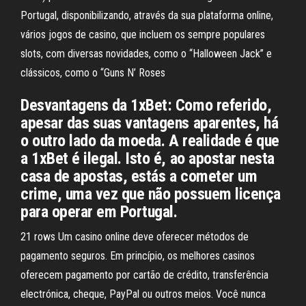
Portugal, disponibilizando, através da sua plataforma online,
vários jogos de casino, que incluem os sempre populares
slots, com diversas novidades, como o “Halloween Jack” e
clássicos, como o “Guns N’ Roses
Desvantagens da 1xBet: Como referido,
apesar das suas vantagens aparentes, há
o outro lado da moeda. A realidade é que
a 1xBet é ilegal. Isto é, ao apostar nesta
casa de apostas, estás a cometer um
crime, uma vez que não possuem licença
para operar em Portugal.
21 rows Um casino online deve oferecer métodos de
pagamento seguros. Em princípio, os melhores casinos
oferecem pagamento por cartão de crédito, transferência
electrónica, cheque, PayPal ou outros meios. Você nunca