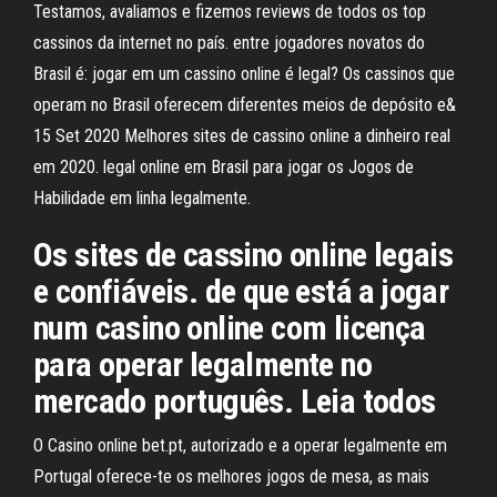
Testamos, avaliamos e fizemos reviews de todos os top
cassinos da internet no país. entre jogadores novatos do
Brasil é: jogar em um cassino online é legal? Os cassinos que
operam no Brasil oferecem diferentes meios de depósito e&
15 Set 2020 Melhores sites de cassino online a dinheiro real
em 2020. legal online em Brasil para jogar os Jogos de
Habilidade em linha legalmente.
Os sites de cassino online legais
e confiáveis. de que está a jogar
num casino online com licença
para operar legalmente no
mercado português. Leia todos
O Casino online bet.pt, autorizado e a operar legalmente em
Portugal oferece-te os melhores jogos de mesa, as mais