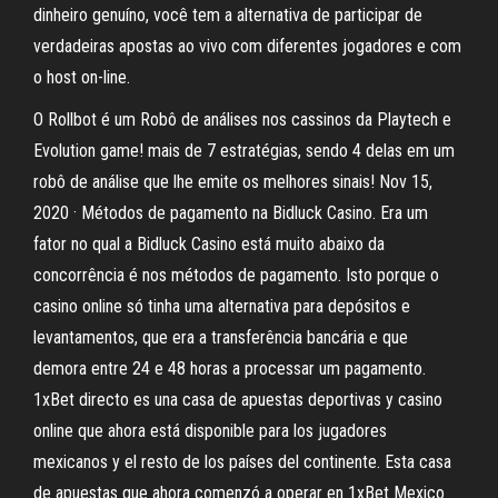
dinheiro genuíno, você tem a alternativa de participar de
verdadeiras apostas ao vivo com diferentes jogadores e com
o host on-line.
O Rollbot é um Robô de análises nos cassinos da Playtech e
Evolution game! mais de 7 estratégias, sendo 4 delas em um
robô de análise que lhe emite os melhores sinais! Nov 15,
2020 · Métodos de pagamento na Bidluck Casino. Era um
fator no qual a Bidluck Casino está muito abaixo da
concorrência é nos métodos de pagamento. Isto porque o
casino online só tinha uma alternativa para depósitos e
levantamentos, que era a transferência bancária e que
demora entre 24 e 48 horas a processar um pagamento.
1xBet directo es una casa de apuestas deportivas y casino
online que ahora está disponible para los jugadores
mexicanos y el resto de los países del continente. Esta casa
de apuestas que ahora comenzó a operar en 1xBet Mexico