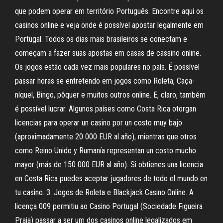
que podem operar em território Português. Encontre aqui os
casinos online e veja onde é possível apostar legalmente em
Portugal. Todos os dias mais brasileiros se conectam e
começam a fazer suas apostas em casas de cassino online.
Os jogos estão cada vez mais populares no país. É possível
passar horas se entretendo em jogos como Roleta, Caça-
níquel, Bingo, pôquer e muitos outros online. E, claro, também
é possível lucrar. Algunos países como Costa Rica otorgan
licencias para operar un casino por un costo muy bajo
(aproximadamente 20 000 EUR al año), mientras que otros
como Reino Unido y Rumanía representan un costo mucho
mayor (más de 150 000 EUR al año). Si obtienes una licencia
en Costa Rica puedes aceptar jugadores de todo el mundo en
tu casino. 3. Jogos de Roleta e Blackjack Casino Online. A
licença 009 permitiu ao Casino Portugal (Sociedade Figueira
Praia) passar a ser um dos casinos online legalizados em