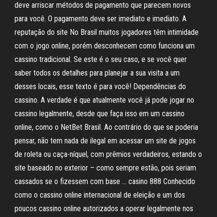
deve arriscar métodos de pagamento que parecem novos
para você. O pagamento deve ser imediato e imediato. A
reputação do site No Brasil muitos jogadores têm intimidade
com o jogo online, porém desconhecem como funciona um
cassino tradicional. Se este é o seu caso, e se você quer
saber todos os detalhes para planejar a sua visita a um
desses locais, esse texto é para você! Dependências do
cassino. A verdade é que atualmente você já pode jogar no
cassino legalmente, desde que faça isso em um cassino
online, como o NetBet Brasil. Ao contrário do que se poderia
pensar, não tem nada de ilegal em acessar um site de jogos
de roleta ou caça-níquel, com prêmios verdadeiros, estando o
site baseado no exterior – como sempre estão, pois seriam
cassados se o fizessem com base … casino 888 Conhecido
como o cassino online internacional de eleição e um dos
poucos cassino online autorizados a operar legalmente nos