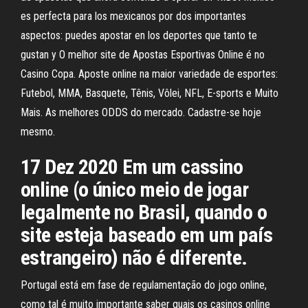
es perfecta para los mexicanos por dos importantes
aspectos: puedes apostar en los deportes que tanto te
gustan y O melhor site de Apostas Esportivas Online é no
Casino Copa. Aposte online na maior variedade de esportes:
Futebol, MMA, Basquete, Tênis, Vôlei, NFL, E-sports e Muito
Mais. As melhores ODDS do mercado. Cadastre-se hoje
mesmo.
17 Dez 2020 Em um cassino
online (o único meio de jogar
legalmente no Brasil, quando o
site esteja baseado em um país
estrangeiro) não é diferente.
Portugal está em fase de regulamentação do jogo online,
como tal é muito importante saber quais os casinos online