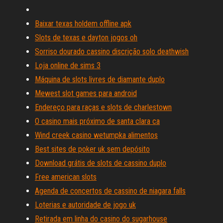
Baixar texas holdem offline apk
Slots de texas e dayton jogos oh
Sorriso dourado cassino discrição solo deathwish
Loja online de sims 3
Máquina de slots livres de diamante duplo
Mewest slot games para android
Endereço para raças e slots de charlestown
O casino mais próximo de santa clara ca
Wind creek casino wetumpka alimentos
Best sites de poker uk sem depósito
Download grátis de slots de cassino duplo
Free american slots
Agenda de concertos de cassino de niagara falls
Loterias e autoridade de jogo uk
Retirada em linha do casino do sugarhouse