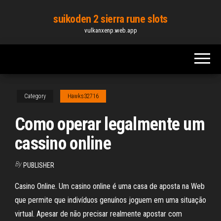
Skip
suikoden 2 sierra rune slots
to
vulkanxenp.web.app
the
content
Category
Hawks32716
Como operar legalmente um
cassino online
By
PUBLISHER
Casino Online. Um casino online é uma casa de aposta na Web
que permite que indivíduos genuínos joguem em uma situação
virtual. Apesar de não precisar realmente apostar com