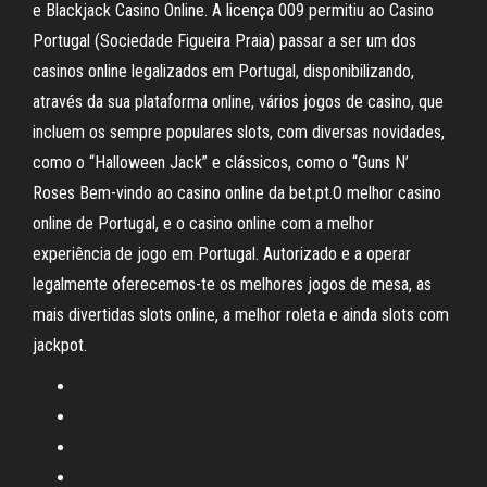
e Blackjack Casino Online. A licença 009 permitiu ao Casino
Portugal (Sociedade Figueira Praia) passar a ser um dos
casinos online legalizados em Portugal, disponibilizando,
através da sua plataforma online, vários jogos de casino, que
incluem os sempre populares slots, com diversas novidades,
como o “Halloween Jack” e clássicos, como o “Guns N’
Roses Bem-vindo ao casino online da bet.pt.O melhor casino
online de Portugal, e o casino online com a melhor
experiência de jogo em Portugal. Autorizado e a operar
legalmente oferecemos-te os melhores jogos de mesa, as
mais divertidas slots online, a melhor roleta e ainda slots com
jackpot.